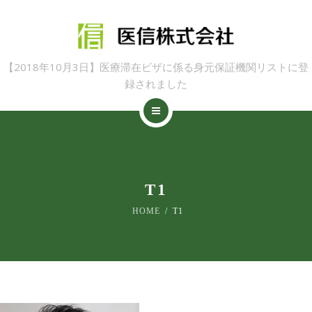
採用情報
講座案内
関連商品
【2018年10月3日】医療滞在ビザに係る身元保証機関リストに登
録されました
トップページ
医信について
採用情報
T1
講座案内
HOME
T1
関連商品