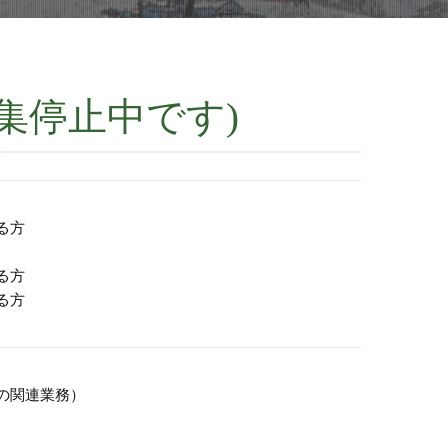
集停止中です)
る方
る方
る方
の関連業務）